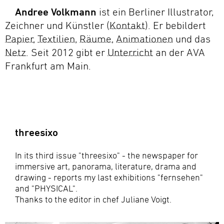
Andree Volkmann
ist ein Berliner Illustrator,
Zeichner und Künstler (
Kontakt
Kontakt
). Er bebildert
Papier
Papier
,
Textilien
Textilien
,
Räume
Räume
,
Animationen
Animationen
und das
Netz
Netz
. Seit 2012 gibt er
Unterricht
Unterricht
an der AVA
Frankfurt am Main.
threesixo
In its third issue "threesixo" - the newspaper for
immersive art, panorama, literature, drama and
drawing - reports my last exhibitions "fernsehen"
and "PHYSICAL".
Thanks to the editor in chef Juliane Voigt.