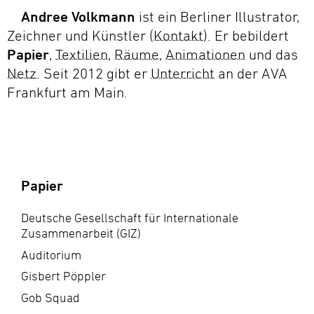
Andree Volkmann
ist ein Berliner Illustrator,
Zeichner und Künstler (
Kontakt
Kontakt
). Er bebildert
Papier
Papier
,
Textilien
Textilien
,
Räume
Räume
,
Animationen
Animationen
und das
Netz
Netz
. Seit 2012 gibt er
Unterricht
Unterricht
an der AVA
Frankfurt am Main.
Papier
Deutsche Gesellschaft für Internationale
Zusammenarbeit (GIZ)
Auditorium
Gisbert Pöppler
Gob Squad